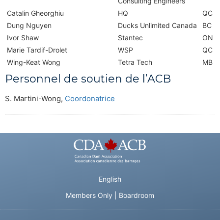
Consulting Engineers
Catalin Gheorghiu
HQ
QC
Dung Nguyen
Ducks Unlimited Canada
BC
Ivor Shaw
Stantec
ON
Marie Tardif-Drolet
WSP
QC
Wing-Keat Wong
Tetra Tech
MB
Personnel de soutien de l’ACB
S. Martini-Wong,
Coordonatrice
English
Members Only
|
Boardroom