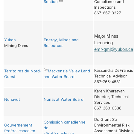
(8)
Section
Compliance and
Inspections
867-667-3227
Major Mines
Yukon
Energy, Mines and
Licencing
Mining Dams
Resources
emr-qml@yukon.ca
Kassandra DeFrancis
(9)
Territoires du Nord-
Mackenzie Valley Land
Technical Advisor
Ouest
and Water Board
867-765-4581
Karen Kharatyan
Director, Technical
Nunavut
Nunavut Water Board
Services
867-360-6338
Dr. Grant Su
Comission canadienne
Gouvernement
Environmental Risk
de
fédéral canadien
Assessment Division
sûreté nucléaire