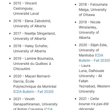
2015 - Vincent
2018 - Fatoumata
Castonguay,
Maiga, University
Université Laval
of Ottawa
2016 - Elena Zabolotnii,
2019 - Nicole
University of Alberta
Winstanley,
University of
2017 - Neeltje Slingerland,
Alberta
University of Alberta
2020 - Elijah Edie,
2018 - Haley Schafer,
University of
University of Alberta
Manitoba (
CDA
2019 - Lamine Boumaiza,
Bulletin - Fall 2020
)
Université du Québec à
- Laura
Chicoutimi
Luna, Dalhousie
University - Ali
2020 - Mayari Bernard-
Fallah
Garcia, École
Yeznabad, Western
Polytechnique de Montréal
University
(
CDA Bulletin - Fall 2020
)
2021 -
Cette
2021 - Vinoth
bourse n'a pas été
Ganapathiraman, University
décernée
of British Columbia (
CDA