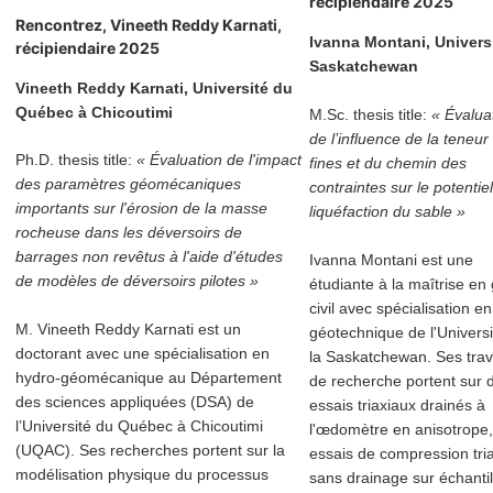
récipiendaire 2025
Rencontrez, Vineeth Reddy Karnati
,
Ivanna Montani, Universi
récipiendaire 2025
Saskatchewan
Vineeth Reddy Karnati, Université du
Québec à Chicoutimi
M.Sc. thesis title:
« Évalua
de l’influence de la teneur
Ph.D. thesis title:
« Évaluation de l'impact
fines et du chemin des
des paramètres géomécaniques
contraintes sur le potentie
importants sur l'érosion de la masse
liquéfaction du sable »
rocheuse dans les déversoirs de
barrages non revêtus à l'aide d'études
Ivanna Montani est une
de modèles de déversoirs pilotes »
étudiante à la maîtrise en
civil avec spécialisation en
M. Vineeth Reddy Karnati est un
géotechnique de l'Universi
doctorant avec une spécialisation en
la Saskatchewan. Ses tra
hydro-géomécanique au Département
de recherche portent sur 
des sciences appliquées (DSA) de
essais triaxiaux drainés à
l’Université du Québec à Chicoutimi
l'œdomètre en anisotrope,
(UQAC). Ses recherches portent sur la
essais de compression tri
modélisation physique du processus
sans drainage sur échantil