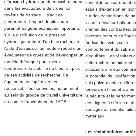
d’érosion hydraulique du massif rocheux
consolidé en isotrope et d
dans les évacuateurs de crues non
essais d’extension en isot
revêtus de barrage. Il s’agit de
sur des échantillons de sa
comprendre l’impact de plusieurs
visant à évaluer l’influenc
paramètres géomécaniques importants
chemin des contraintes, d
sur la distribution de la pression
diverses teneurs en fines 
hydraulique autour d’un bloc rocheux à
l’indice des vides sur le
l’aide d’essais sur un modèle réduit d’un
comportement du sable à l
évacuateur de crues et de développer un
d’équilibre. Les résultats 
modèle théorique pour mieux
cette recherche aideront l
comprendre la stabilité du bloc. En plus
praticiens à mieux compr
de ses activités de recherche, il a
le potentiel de liquéfactio
également occupé diverses
sols pulvérulents à différe
responsabilités bénévoles, notamment
teneurs en fines et à amél
au sein du groupe de travail universitaire
la sécurité et la performa
du comité francophone de l’ACB.
des digues à stériles et de
barrages en remblai faits d
matériaux.
Les récipiendaires antér